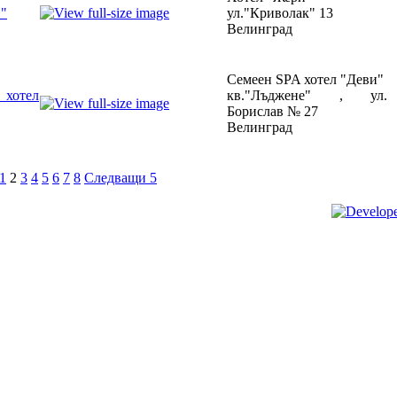
"
ул."Криволак" 13
Велинград
Семеен SPA хотел "Деви"
 хотел
кв."Лъджене" , ул.
Борислав № 27
Велинград
1
2
3
4
5
6
7
8
Следващи 5