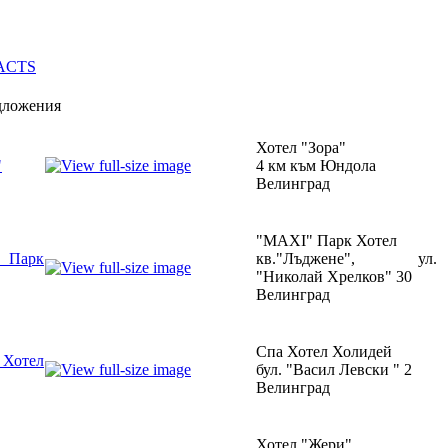
дложения
Хотел "Зора"
"
4 км към Юндола
Велинград
"MAXI" Парк Хотел
Парк
кв."Лъджене", ул.
"Николай Хрелков" 30
Велинград
Спа Хотел Холидей
тел
бул. "Васил Левски " 2
Велинград
Хотел "Жери"