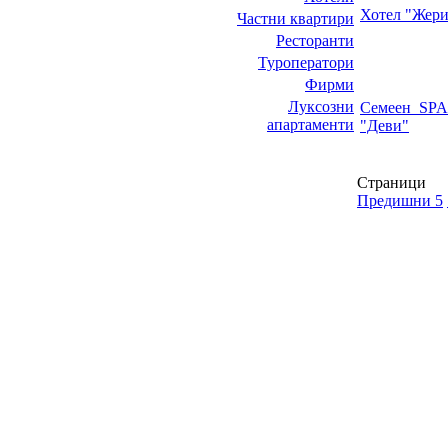
Хотел "Жери
Частни квартири
Ресторанти
Туроператори
Фирми
Луксозни
Семеен SPA
апартаменти
"Деви"
Страници
Предишни 5
НИТ Нови Интрернет Технологии. © 2003 - 2023