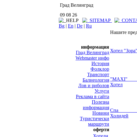
Град Велинград
09 08 26
Bg
|
En
|
De
|
Ru
Нашите пре
информация
Хотел "Зора
Град Велинград
Webmaster инфо
История
Фолклор
Транспорт
"MAXI" 
Балнеология
Хотел
Лов и риболов
Услуги
Реклама в сайта
Полезна
информация
Спа Хо
Новини
Холидей
Туристически
маршрути
оферти
Хотели