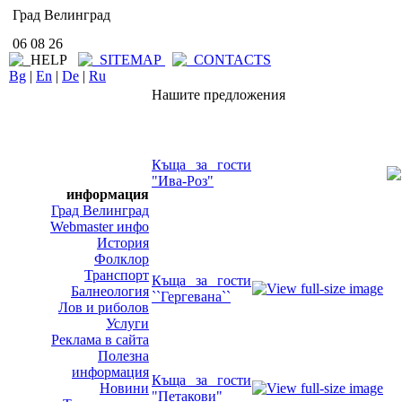
Град Велинград
06 08 26
Bg
|
En
|
De
|
Ru
Нашите предложения
Къща за гости
"Ива-Роз"
информация
Град Велинград
Webmaster инфо
История
Фолклор
Транспорт
Къща за гости
Балнеология
``Гергевана``
Лов и риболов
Услуги
Реклама в сайта
Полезна
информация
Къща за гости
Новини
"Петакови"