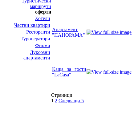
Туристически
маршрути
оферти
Хотели
Частни квартири
Апартамент
Ресторанти
"ПАНОРАМА"
Туроператори
Фирми
Луксозни
апартаменти
Каща за гости
"LaCasa"
Страници
1
2
Следващи 5
НИТ Нови Интрернет Технологии. © 2003 - 2023