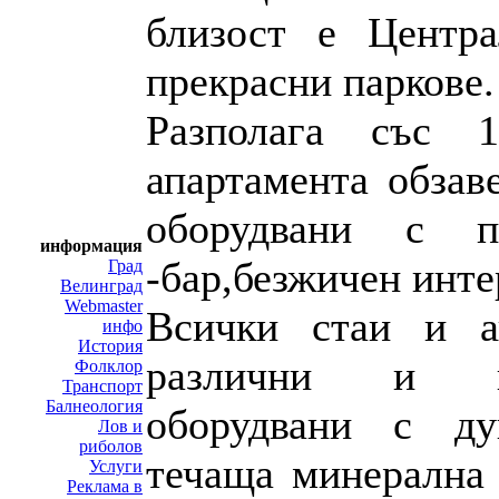
близост е Центр
прекрасни паркове.
Разполага със
апартамента обзав
оборудвани с пл
информация
-бар,безжичен инте
Град
Велинград
Webmaster
Всички стаи и а
инфо
История
различни и из
Фолклор
Транспорт
Балнеология
оборудвани с ду
Лов и
риболов
течаща минерална 
Услуги
Реклама в