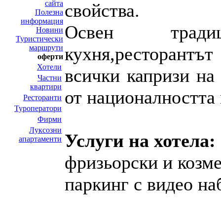
сайта
свойства.
Полезна
информация
Освен традиц
Новини
Туристически
маршрути
кухня,ресторантъ
оферти
Хотели
всички капризи на
Частни
квартири
от националността 
Ресторанти
Туроператори
Фирми
Луксозни
Услуги на хотела:
апартаменти
фризьорски и козме
паркинг с видео на