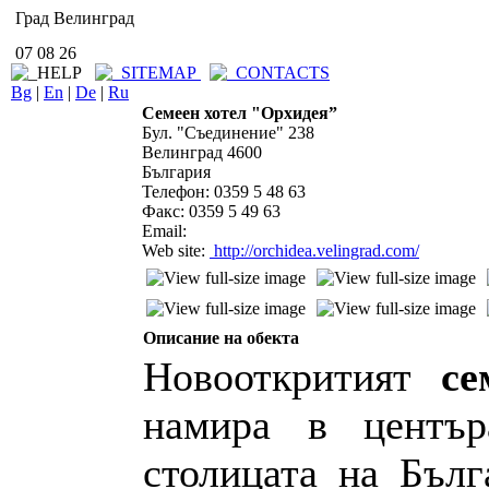
Град Велинград
07 08 26
Bg
|
En
|
De
|
Ru
Семеен хотел "Орхидея”
Бул. "Съединение" 238
Велинград 4600
България
Телефон: 0359 5 48 63
Факс: 0359 5 49 63
Email:
Web site:
http://orchidea.velingrad.com/
Описание на обекта
Новооткритият
се
намира в център
столицата на Бълг