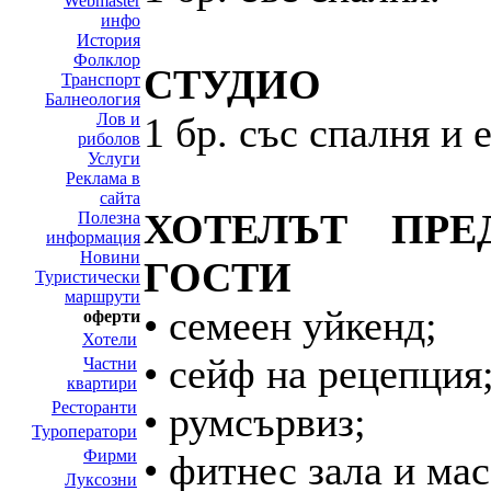
Webmaster
инфо
История
Фолклор
СТУДИО
Транспорт
Балнеология
Лов и
1 бр. със спалня и 
риболов
Услуги
Реклама в
сайта
ХОТЕЛЪТ ПРЕ
Полезна
информация
Новини
ГОСТИ
Туристически
маршрути
• семеен уйкенд;
оферти
Хотели
• сейф на рецепция
Частни
квартири
Ресторанти
• румсървиз;
Туроператори
Фирми
• фитнес зала и ма
Луксозни