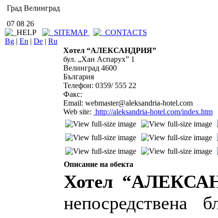
Град Велинград
07 08 26
Bg
|
En
|
De
|
Ru
Хотел “АЛЕКСАНДРИЯ”
бул. „Хан Аспарух” 1
Велинград 4600
България
Телефон: 0359/ 555 22
Факс:
Email: webmaster@aleksandria-hotel.com
Web site:
http://aleksandria-hotel.com/index.htm
Описание на обекта
Хотел “АЛЕКС
непосредствена б