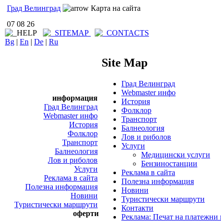
Град Велинград
Карта на сайта
07 08 26
Bg
|
En
|
De
|
Ru
Site Map
Град Велинград
Webmaster инфо
информация
История
Град Велинград
Фолклор
Webmaster инфо
Транспорт
История
Балнеология
Фолклор
Лов и риболов
Транспорт
Услуги
Балнеология
Медицински услуги
Лов и риболов
Бензиностанции
Услуги
Реклама в сайта
Реклама в сайта
Полезна информация
Полезна информация
Новини
Новини
Туристически маршрути
Туристически маршрути
Контакти
оферти
Реклама: Печат на платежни