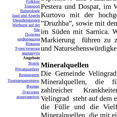
Folklore
Pestera und Dospat, im 
Transport
Balneologie
Kurtovo mit der hochge
Jagd und Angeln
Dienstleistungen
”Druzhba”, sowie mit de
Werbung auf der
Site
im Süden mit Sarnica. W
Полезна
Markierung führen zu z
информация
Новини
und Natursehenswürdigke
Туристически
маршрути
Angebote
Mineralquellen
Hotels
Privatquartiere
Die Gemeinde Velingrad 
Restauranrts
Mineralquellen, die 
Touristenagenturen
Фирми
zahlreicher Krankhei
Луксозни
Velingrad steht auf dem e
апартаменти
die Fülle und die Viel
Mineralquellen, die mit 