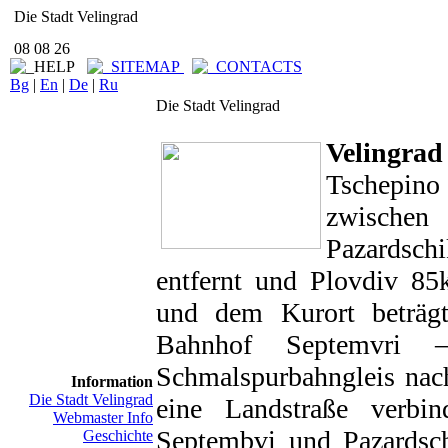
Die Stadt Velingrad
08 08 26
Bg
|
En
|
De
|
Ru
Die Stadt Velingrad
Velingrad
Tschepino
zwische
Pazardschi
entfernt und Plovdiv 85
und dem Kurort beträg
Bahnhof Septemvri 
Schmalspurbahngleis nac
Information
Die Stadt Velingrad
eine Landstraße verb
Webmaster Info
Septembvi und Pazardsch
Geschichte