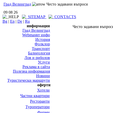
Град Велинград
Често задавани въпроси
09 08 26
Bg
|
En
|
De
|
Ru
информация
Често задавани въпрос
Град Велинград
Webmaster инфо
История
Фолклор
Транспорт
Балнеология
Лов и риболов
Услуги
Реклама в сайта
Полезна информация
Новини
Туристически маршрути
оферти
Хотели
Частни квартири
Ресторанти
Туроператори
Фирми