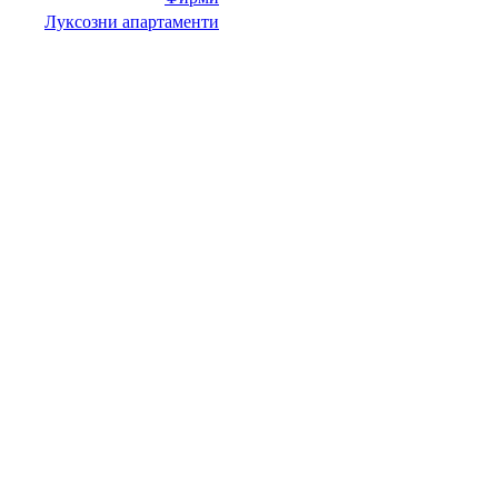
Луксозни апартаменти
НИТ Нови Интрернет Технологии. © 2003 - 2023