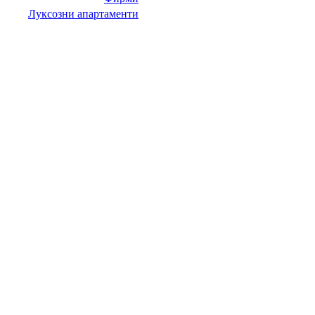
Луксозни апартаменти
НИТ Нови Интрернет Технологии. © 2003 - 2023