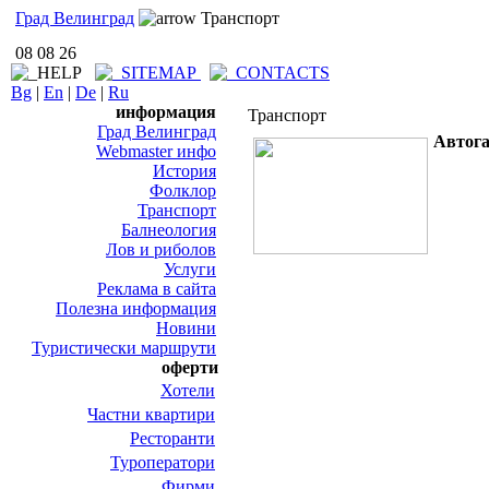
Град Велинград
Транспорт
08 08 26
Bg
|
En
|
De
|
Ru
информация
Транспорт
Град Велинград
Автог
Webmaster инфо
История
Фолклор
Транспорт
Балнеология
Лов и риболов
Услуги
Реклама в сайта
Полезна информация
Новини
Туристически маршрути
оферти
Хотели
Частни квартири
Ресторанти
Туроператори
Фирми