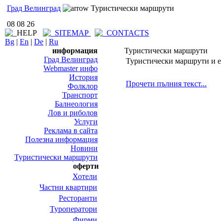
Град Велинград
Туристически маршрути
08 08 26
Bg
|
En
|
De
|
Ru
информация
Туристически маршрути
Град Велинград
Туристически маршрути и 
Webmaster инфо
История
Прочети пълния текст...
Фолклор
Транспорт
Балнеология
Лов и риболов
Услуги
Реклама в сайта
Полезна информация
Новини
Туристически маршрути
оферти
Хотели
Частни квартири
Ресторанти
Туроператори
Фирми