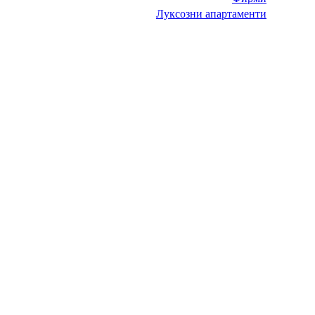
Луксозни апартаменти
НИТ Нови Интрернет Технологии. © 2003 - 2023