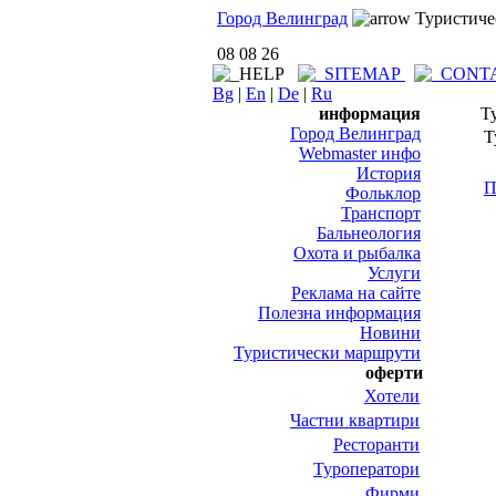
Город Велинград
Туристиче
08 08 26
Bg
|
En
|
De
|
Ru
информация
Т
Город Велинград
Т
Webmaster инфо
История
П
Фольклор
Транспорт
Бальнеология
Охота и рыбалка
Услуги
Реклама на сайте
Полезна информация
Новини
Туристически маршрути
оферти
Хотели
Частни квартири
Ресторанти
Туроператори
Фирми